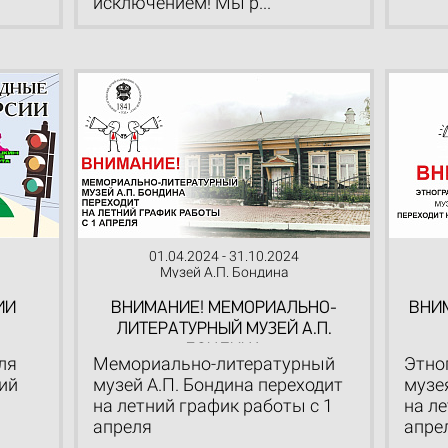
исключением! Мы р...
01.04.2024 - 31.10.2024
Музей А.П. Бондина
ИИ
ВНИМАНИЕ! МЕМОРИАЛЬНО-
ВНИ
ЛИТЕРАТУРНЫЙ МУЗЕЙ А.П.
БОНДИНА
ля
Мемориально-литературный
Этно
ий
музей А.П. Бондина переходит
музе
на летний график работы с 1
на л
апреля
апре