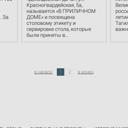
Красногвардейская, 5а,
Вели
называется «В ПРИЛИЧНОМ
росс
 За
ДОМЕ» и посвящена
лети
столовому этикету и
Тагил
сервировке стола, которые
важн
были приняты в...
в начало
в конец
1
2