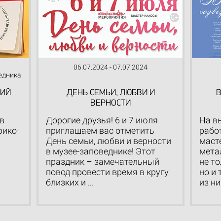
06.07.2024 - 07.07.2024
едника
КИЙ
ДЕНЬ СЕМЬИ, ЛЮБВИ И
В
ВЕРНОСТИ
 в
Дорогие друзья! 6 и 7 июля
На в
рико-
приглашаем вас отметить
рабо
День семьи, любви и верности
маст
в музее-заповеднике! Этот
мета
праздник – замечательный
не т
повод провести время в кругу
но и 
близких и ...
из ни.