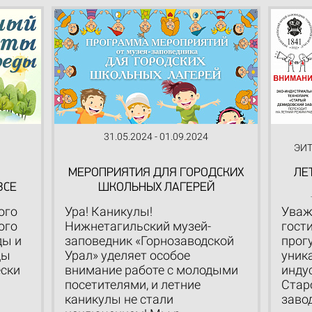
31.05.2024 - 01.09.2024
ЭИТ
МЕРОПРИЯТИЯ ДЛЯ ГОРОДСКИХ
ЛЕ
ВСЕ
ШКОЛЬНЫХ ЛАГЕРЕЙ
ого
Ура! Каникулы!
Уваж
ого
Нижнетагильский музей-
гост
ды и
заповедник «Горнозаводской
прог
ды
Урал» уделяет особое
уник
ески
внимание работе с молодыми
инду
посетителями, и летние
Стар
каникулы не стали
завод