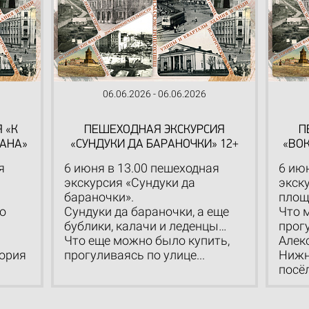
06.06.2026 - 06.06.2026
 «К
ПЕШЕХОДНАЯ ЭКСКУРСИЯ
П
АНА»
«СУНДУКИ ДА БАРАНОЧКИ» 12+
«ВО
я
6 июня в 13.00 пешеходная
6 ию
экскурсия «Сундуки да
экск
бараночки».
площ
о
Сундуки да бараночки, а еще
Что 
бублики, калачи и леденцы…
прог
Что еще можно было купить,
Алек
тория
прогуливаясь по улице...
Нижн
посёл