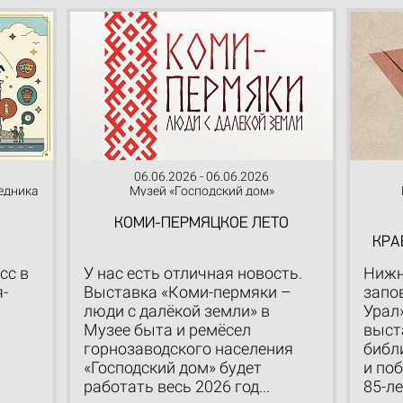
06.06.2026 - 06.06.2026
едника
Музей «Господский дом»
КОМИ-ПЕРМЯЦКОЕ ЛЕТО
КРА
сс в
У нас есть отличная новость.
Нижн
-
Выставка «Коми-пермяки –
запо
1
люди с далёкой земли» в
Урал
Музее быта и ремёсел
выст
горнозаводского населения
библ
«Господский дом» будет
и по
работать весь 2026 год...
85-ле