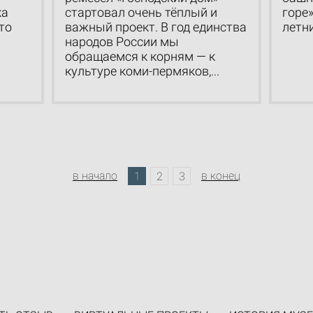
ка
стартовал очень тёплый и
горе»
то
важный проект. В год единства
летн
народов России мы
обращаемся к корням — к
культуре коми-пермяков,...
в начало
в конец
1
2
3