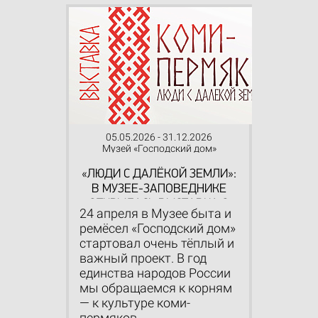
05.05.2026 - 31.12.2026
Музей «Господский дом»
«ЛЮДИ С ДАЛЁКОЙ ЗЕМЛИ»:
В МУЗЕЕ-ЗАПОВЕДНИКЕ
ОТКРЫЛАСЬ ВЫСТАВКА О
24 апреля в Музее быта и
КУЛЬТУРЕ КОМИ-ПЕРМЯКОВ
ремёсел «Господский дом»
стартовал очень тёплый и
важный проект. В год
единства народов России
мы обращаемся к корням
— к культуре коми-
пермяков,...