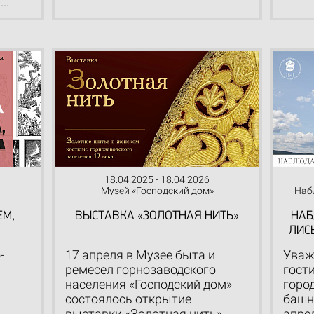
..
18.04.2025 - 18.04.2026
Музей «Господский дом»
Наб
ЕМ,
ВЫСТАВКА «ЗОЛОТНАЯ НИТЬ»
НАБ
ЛИС
-
17 апреля в Музее быта и
Уваж
ремесел горнозаводского
гост
населения «Господский дом»
горо
состоялось открытие
башн
выставки «Золотная нить».
апре