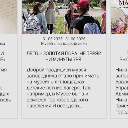
31.05.2025 - 31.08.2025
ика
Музей «Господский дом»
 И
ЛЕТО – ЗОЛОТАЯ ПОРА, НЕ ТЕРЯЙ
Е»
НИ МИНУТЫ ЗРЯ!
ВЫС
тия
Доброй традицией музея-
Нижн
заповедника стало принимать
запо
на музейных площадках
Урал
е
детские летние лагеря. Так,
Упра
дцах
например, в Музее быта и
Адми
 ведь
ремёсел горнозаводского
Нижн
населения «Господски...
прие
город