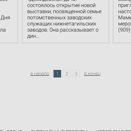
состоялось открытие новой
приг
выставки, посвященной семье
наст
 Дня
потомственных заводских
Мами
служащих нижнетагильских
меро
вла
заводов. Она рассказывает о
(909) 
дин...
в начало
в конец
1
2
3