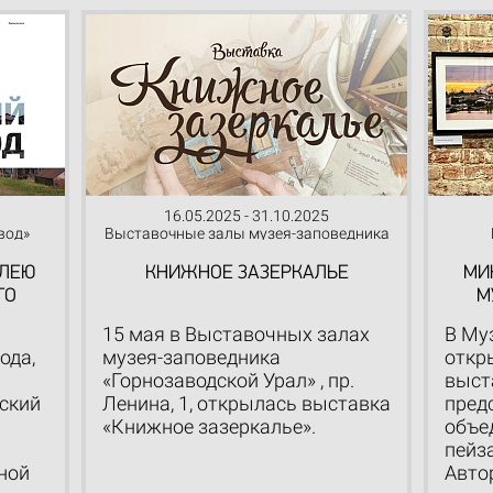
16.05.2025 - 31.10.2025
вод»
Выставочные залы музея-заповедника
ИЛЕЮ
КНИЖНОЕ ЗАЗЕРКАЛЬЕ
МИ
ГО
М
15 мая в Выставочных залах
В Му
ода,
музея-заповедника
откр
«Горнозаводской Урал» , пр.
выст
ский
Ленина, 1, открылась выставка
пред
«Книжное зазеркалье».
объе
пейз
ной
Авто