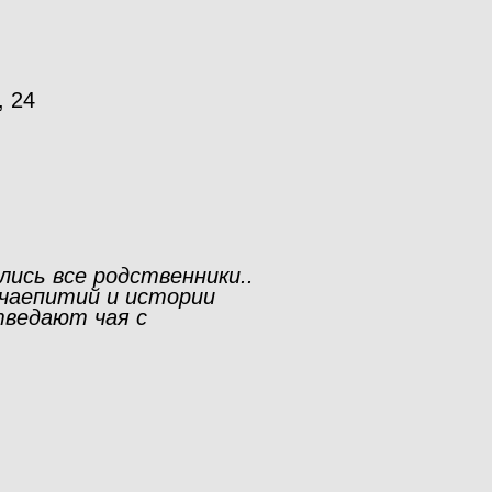
, 24
ись все родственники..
чаепитий и истории
тведают чая с