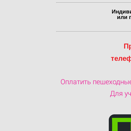
Индиви
или 
П
телеф
О
платить пешеходные
Для уч