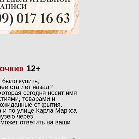
ночки»
12+
 было купить,
ее ста лет назад?
которая сегодня носит имя
стиями, товарами и
еожиданные открытия.
 и по улице Карла Маркса
музею через
сможет ответить на ваши