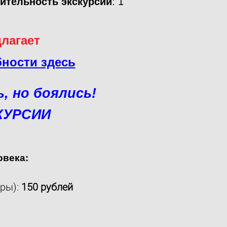
ительность экскурсии
: 1
лагает
ности здесь
, но боялись!
КУРСИИ
овека:
еры):
150 рублей