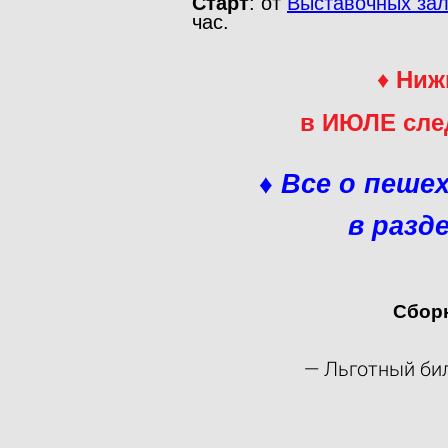
Старт
: от
Выставочных зал
час.
♦
Ниж
в ИЮЛЕ сле
♦ Все о пеше
в раз
Сборн
— Льготный бил