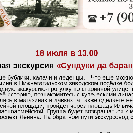
18 июля в 13.00
ая экскурсия
«
Сундуки да бара
еще бублики, калачи и леденцы… Что еще можно
мина в Нижнетагильском заводском посёлке бол
ную экскурсию-прогулку по старинной улице, 
её историю, познакомитесь с купеческими дина
лись в магазинах и лавках, а также сделаете н
зейной площади, пройдет через площадь Ильича
расноармейской. Группа будет возвращаться к 
спект Ленина. На обратном пути экскурсовод 