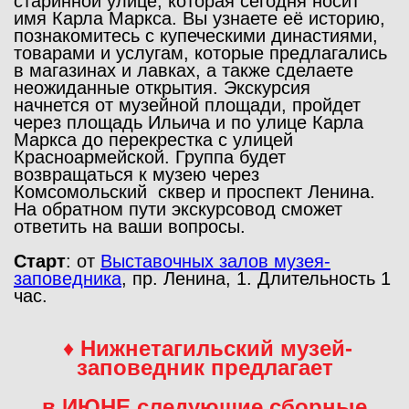
старинной улице, которая сегодня носит
имя Карла Маркса. Вы узнаете её историю,
познакомитесь с купеческими династиями,
товарами и услугам, которые предлагались
в магазинах и лавках, а также сделаете
неожиданные открытия. Экскурсия
начнется от музейной площади, пройдет
через площадь Ильича и по улице Карла
Маркса до перекрестка с улицей
Красноармейской. Группа будет
возвращаться к музею через
Комсомольский сквер и проспект Ленина.
На обратном пути экскурсовод сможет
ответить на ваши вопросы.
Старт
: от
В
ыставочных залов музея-
заповедника
, пр. Ленина, 1. Длительность 1
час.
♦
Нижнетагильский музей-
заповедник предлагает
в ИЮНЕ следующие сборные