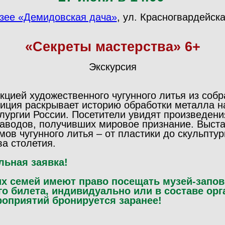
зее «Демидовская дача»
, ул. Красногвардейска
«Секреты мастерства» 6+
Экскурсия
кцией художественного чугунного литья из соб
зиция раскрывает историю обработки металла н
лургии России. Посетители увидят произведени
 заводов, получивших мировое признание. Выст
мов чугунного литья – от пластики до скульпт
ва столетия.
льная заявка!
их семей имеют право посещать музей-запов
го билета, индивидуально или в составе орг
оприятий бронируется заранее!