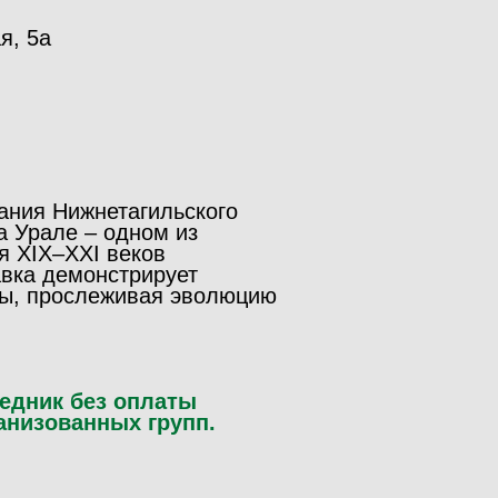
я, 5а
рания Нижнетагильского
а Урале – одном из
я XIX–XXI веков
авка демонстрирует
уры, прослеживая эволюцию
едник без оплаты
анизованных групп.