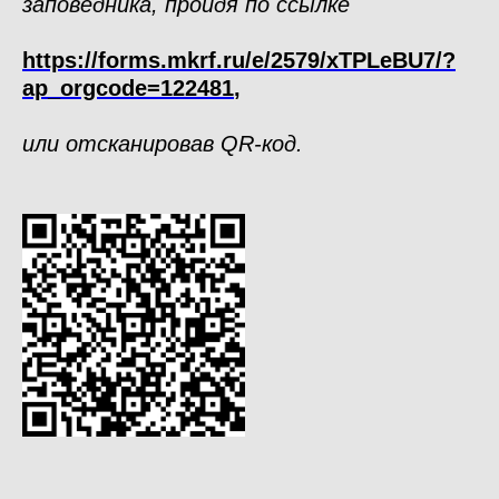
заповедника,
пройдя по ссылке
https://forms.mkrf.ru/e/2579/xTPLeBU7/?
ap_orgcode=122481
,
или отсканировав QR-код.