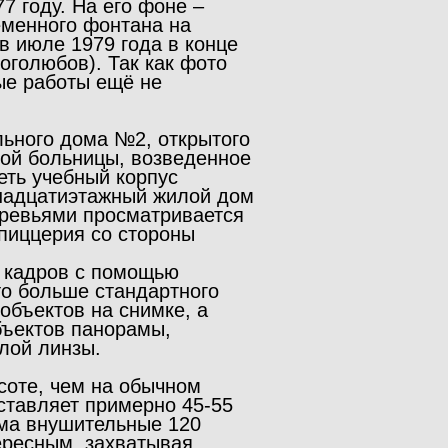
 году. На его фоне –
еменного фонтана на
в июле 1979 года в конце
оголюбов). Так как фото
ые работы ещё не
льного дома №2, открытого
ской больницы, возведенное
еть учебный корпус
рнадцатиэтажный жилой дом
деревьями просматривается
 пиццерия со стороны
х кадров с помощью
то больше стандартного
объектов на снимке, а
бъектов панорамы,
лой линзы.
соте, чем на обычном
ставляет примерно 45-55
ьма внушительные 120
ересным, захватывая