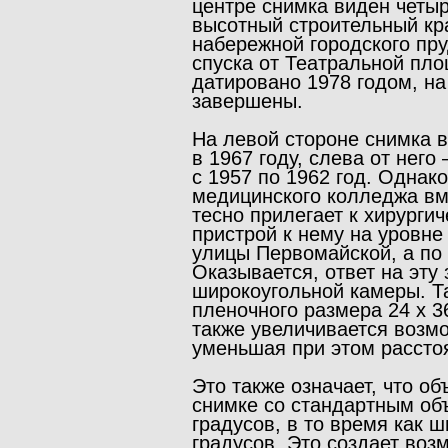
центре снимка виден четыр
высотный строительный кр
набережной городского пру
спуска от Театральной пло
датировано 1978 годом, н
завершены.
На левой стороне снимка 
в 1967 году, слева от него
с 1957 по 1962 год. Однак
медицинского колледжа вм
тесно прилегает к хирурги
пристрой к нему на уровне
улицы Первомайской, а по 
Оказывается, ответ на эт
широкоугольной камеры. Т
пленочного размера 24 х 3
также увеличивается возм
уменьшая при этом расстоя
Это также означает, что о
снимке со стандартным об
градусов, в то время как 
градусов. Это создает во