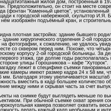
надцатиэтажный жилой дом, построенный в 1977
ан. Предположительно, он стоит на месте совр
да (фонтан "Каменный цветок", установленный 
щади к городской набережной, скульптор И.Я. Б
а нём изображён подъёмный кран, и строительн
видна плотная застройка: здание бывшего роди
 – здание хирургического отделения 2-ой город
о на фотографии, к сожалению, не удалось увид
есте со сквером перед ним. Похоже, что четы
ческому корпусу 2-ой городской больницы. За 
 первого этажа, где долгие годы располагалась
стороне улицы Горошникова – кафе "Хуторок".
у загадку лежит в специфике съемки панорамны
акие камеры имеют размер кадра 24 х 58 мм, ч
6 мм. Благодаря этому увеличивается масштаб 
ожность вместить в кадр большее количество о
ние между ними и скрывая часть за счет выпук
бъекты на снимке будут выглядеть меньше по вы
ъективом. При обычной съемке охват зрения со
широкоугольная камера позволяет охватить вес
зможность делать каждый кадр необычным и инт