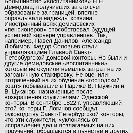
Большинство «воспитанников» Н.Н.
Демидова, получивших за его счет
образование за границей, вполне
оправдывали надежды хозяина.
Иностранный вояж демидовских
«пенсионеров» способствовал будущей
успешной карьере управленцев. Так,
например, Павел Данилов, Александр
Любимов, Федор Соловьев стали
управляющими Главной Санкт-
Петербургской домовой конторы. Но были и
другие демидовские «воспитанники»,
которые не окупили немалых затрат на их
заграничную стажировку. Не оценили
потраченный на их обучение «господский
кошт» побывавшие в Париже В. Паужнин и
В. Цуканов, назначенные после
возвращения служителями Одесской
конторы. В сентябре 1822 г. управляющий
этой конторы Г. Логинов сообщал
руководству Санкт-Петербургской конторы,
что эти служители, «уклоняясь от
исправления дел и возлагаемых на них
поручений, обращаются в пьянстве и других