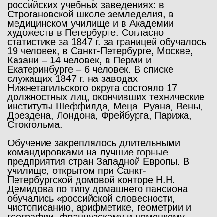
российских учебных заведениях: в
Строгановской школе земледелия, в
медицинском училище и в Академии
художеств в Петербурге. Согласно
статистике за 1847 г. за границей обучалось
19 человек, в Санкт-Петербурге, Москве,
Казани – 14 человек, в Перми и
Екатеринбурге – 6 человек. В списке
служащих 1847 г. на заводах
Нижнетагильского округа состояло 17
должностных лиц, окончивших технические
институты Шеффилда, Меца, Руана, Вены,
Дрездена, Лондона, Фрейбурга, Парижа,
Стокгольма.
Обучение закреплялось длительными
командировками на лучшие горные
предприятия стран Западной Европы. В
училище, открытом при Санкт-
Петербургской домовой конторе Н.Н.
Демидова по типу домашнего пансиона
обучались «российской словесности,
чистописанию, арифметике, геометрии и
географии, французскому и немецкому