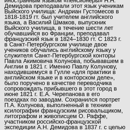
иностранным языком «пенсионеры» Н.Н.
Демидова преподавали этот язык ученикам
Выйского училища: Андриан Густомесов в
1818-1819 гт. был учителем английского
языка, а Василий Шмаков, выпускник
Выйского училища, в течение шести лет
обучавшийся во Франции, преподавал
французский язык в 1824–1830 гт. С 1823 г.
в Санкт-Петербургском училище двое
учеников обучались английскому языку у
служителя Санкт-Петербургской конторы
Павла Акимовича Колунова, побывавшем в
Англии в 1821 г. Именно Павлу Колунову,
находившемуся в Гулле «для практики в
английском языке и в конторском деле»,
было поручено в качестве переводчика
сопровождать прибывшего в этот город в
июне 1821 г. Е.А. Черепанова в его
поездках по заводам. Сохранился портрет
П.А. Колунова, выполненный в технике
ксилографии французским рисовальщиком,
литографом и живописцем О. Раффе,
участником российско-французской
экспедиции А.Н. Демидова в 1837 г. с целью