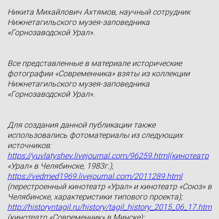
Никита Михайлович Ахтямов, научный сотрудник
Нижнетагильского музея-заповедника
«Горнозаводской Урал».
Все представленные в материале исторические
фотографии «Современника» взяты из коллекции
Нижнетагильского музея-заповедника
«Горнозаводской Урал».
Для создания данной публикации также
использовались фотоматериалы из следующих
источников:
https://yuvlatyshev.livejournal.com/96259.html(кинотеатр
«Урал» в Челябинске, 1983г.),
https://vedmed1969.livejournal.com/2011289.html
(перестроенный кинотеатр «Урал» и кинотеатр «Союз» в
Челябинске, характеристики типового проекта);
http://historyntagil.ru/history/tagil_history_2015_06_17.htm
(кинотеатр «Современник» в Минске);