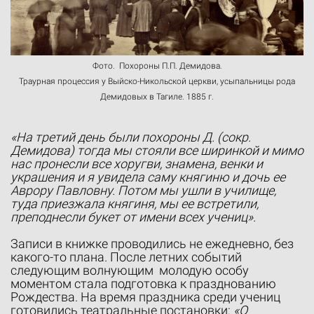
Фото. Похороны П.П. Демидова.
Траурная процессия у Выйско-Никольской церкви, усыпальницы рода
Демидовых в Тагиле. 1885 г.
«На третий день были похороны Д. (сокр.
Демидова) тогда мы стояли все ширинкой и мимо
нас пронесли все хоругви, знамена, венки и
украшения и я увидела саму княгиню и дочь ее
Аврору Павловну. Потом мы ушли в училище,
туда приезжала княгиня, мы ее встретили,
преподнесли букет от имени всех учениц».
Записи в книжке проводились не ежедневно, без
какого-то плана. После летних событий
следующим волнующим молодую особу
моментом стала подготовка к празднованию
Рождества. На время праздника среди учениц
готовились театральные постановки:
«О