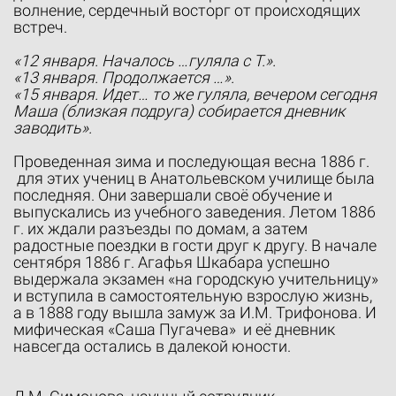
волнение, сердечный восторг от происходящих
встреч.
«12 января. Началось …гуляла с Т.».
«13 января. Продолжается …».
«15 января. Идет… то же гуляла, вечером сегодня
Маша (близкая подруга) собирается дневник
заводить».
Проведенная зима и последующая весна 1886 г.
для этих учениц в Анатольевском училище была
последняя. Они завершали своё обучение и
выпускались из учебного заведения. Летом 1886
г. их ждали разъезды по домам, а затем
радостные поездки в гости друг к другу. В начале
сентября 1886 г. Агафья Шкабара успешно
выдержала экзамен «на городскую учительницу»
и вступила в самостоятельную взрослую жизнь,
а в 1888 году вышла замуж за И.М. Трифонова. И
мифическая «Саша Пугачева» и её дневник
навсегда остались в далекой юности.