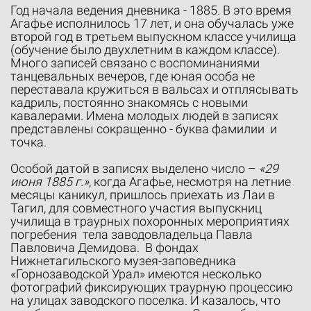
Год начала ведения дневника - 1885. В это время
Агафье исполнилось 17 лет, и она обучалась уже
второй год в третьем выпускном классе училища
(обучение было двухлетним в каждом классе).
Много записей связано с воспоминаниями
танцевальных вечеров, где юная особа не
переставала кружиться в вальсах и отплясывать
кадриль, постоянно знакомясь с новыми
кавалерами. Имена молодых людей в записях
представлены сокращенно - буква фамилии и
точка.
Особой датой в записях выделено число –
«29
июня 1885 г.»
, когда Агафье, несмотря на летние
месяцы каникул, пришлось приехать из Лаи в
Тагил, для совместного участия выпускниц
училища в траурных похоронных мероприятиях
погребения тела заводовладельца Павла
Павловича Демидова. В фондах
Нижнетагильского музея-заповедника
«Горнозаводской Урал» имеются несколько
фотографий фиксирующих траурную процессию
на улицах заводского поселка. И казалось, что