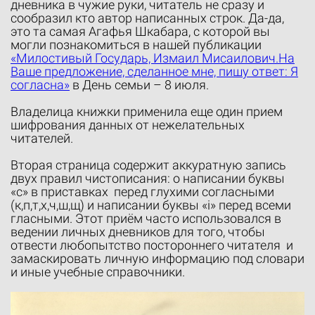
дневника в чужие руки, читатель не сразу и
сообразил кто автор написанных строк. Да-да,
это та самая Агафья Шкабара, с которой вы
могли познакомиться в нашей публикации
«Милостивый Государь, Измаил Мисаилович.На
Ваше предложение, сделанное мне, пишу ответ: Я
согласна»
в День семьи – 8 июля.
Владелица книжки применила еще один прием
шифрования данных от нежелательных
читателей.
Вторая страница содержит аккуратную запись
двух правил чистописания: о написании буквы
«с» в приставках перед глухими согласными
(к,п,т,х,ч,ш,щ) и написании буквы «i» перед всеми
гласными. Этот приём часто использовался в
ведении личных дневников для того, чтобы
отвести любопытство постороннего читателя и
замаскировать личную информацию под словари
и иные учебные справочники.