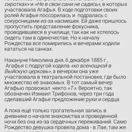
сиротках»
и
«Не в свои сани не садись»
, в которых
участвовала Агафья. В ходе подготовки своих
ролей Агафья поссорилась и подралась с
сокурсницами из-за насмешек. Ей даже пришлось
пропустить представление фокусника,
проводившееся в училище, так как не хотелось
сидеть там в одиночестве. Но к началу
Рождества все помирились и вечерами ходили
кататься на санках.
Накануне Николина дня, 6 декабря 1885 г.,
Агафья с подругой ходила
«ко всенощной в
Выйскую церковь»
, а вечером она уже
участвовала в театральной постановке, где было
множество её знакомых. В тот самый вечер
Агафью провожал некто
«Т.»
. Вероятно, так
обозначен Измаил Трифонов, через три года
сделавший Агафье предложение руки и сердца.
А пока ещё только трогательная запись в
дневнике о начале знакомства и проведенной
ночи без сна из-за сердечных переживаний. Само
Рождество девушка провела дома - в Лае, там же