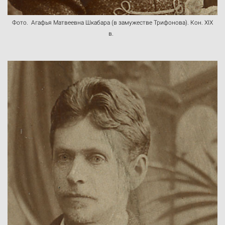
Фото. Агафья Матвеевна Шкабара (в замужестве Трифонова). Кон. XIX
в.