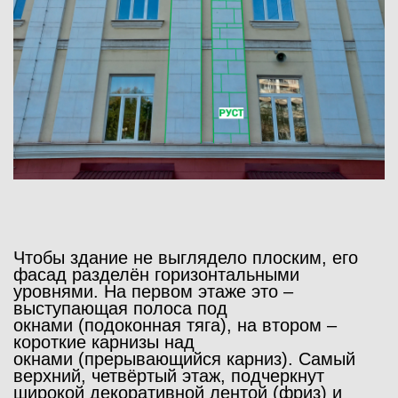
Чтобы здание не выглядело плоским, его
фасад разделён горизонтальными
уровнями. На первом этаже это –
выступающая полоса под
окнами
(
п
одоконная тяга)
, на втором –
короткие карнизы над
окнами
(прерывающийся карниз).
Самый
верхний, четвёртый этаж, подчеркнут
широкой декоративной лентой
(фриз)
и