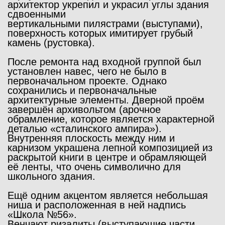
архитектор укрепил и украсил углы здания
сдвоенными
вертикальными
пилястрами
(выступами),
поверхность которых имитирует грубый
камень (рустовка).
После ремонта над входной группой был
установлен навес, чего не было в
первоначальном проекте. Однако
сохранились и первоначальные
архитектурные элементы. Дверной проём
завершён
архивольтом
(арочное
обрамление, которое является характерной
деталью «сталинского ампира»).
Внутренняя плоскость между ним и
карнизом украшена лепной композицией из
раскрытой книги в центре и обрамляющей
её ленты, что очень символично для
школьного здания.
Ещё одним акцентом является небольшая
ниша и расположенная в ней надпись
«Школа №56».
Венчают
ризалиты
(выступающие части