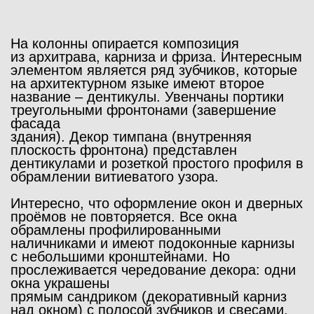
На колонны опирается композиция
из
архитрава, карниза и фриза.
Интересным
элементом является ряд зубчиков, которые
на архитектурном языке имеют второе
название –
дентикулы.
Увенчаны портики
треугольными
фронтонами
(завершение
фасада
здания)
.
Декор
тимпана
(внутренняя
плоскость фронтона) представлен
дентикулами и розеткой простого профиля в
обрамлении витиеватого узора.
Интересно, что оформление окон и дверных
проёмов не повторяется. Все окна
обрамлены профилированными
наличниками и имеют подоконные карнизы
с небольшими кронштейнами. Но
прослеживается чередование декора: одни
окна украшены
прямым
сандриком
(декоративный карниз
над окном) с полосой зубчиков и свесами,