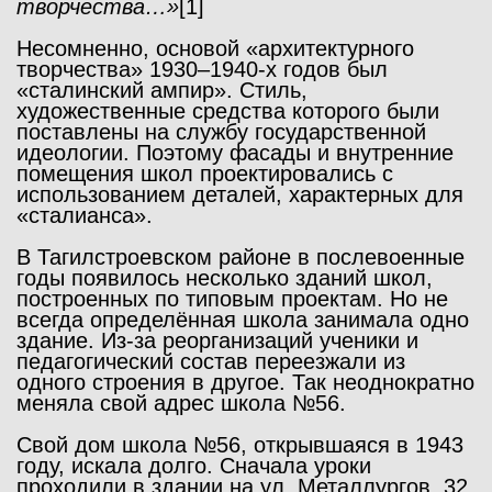
творчества…»
[1]
Несомненно, основой «архитектурного
творчества» 1930–1940-х годов был
«сталинский ампир». Стиль,
художественные средства которого были
поставлены на службу государственной
идеологии. Поэтому фасады и внутренние
помещения школ проектировались с
использованием деталей, характерных для
«сталианса».
В Тагилстроевском районе в послевоенные
годы появилось несколько зданий школ,
построенных по типовым проектам. Но не
всегда определённая школа занимала одно
здание. Из-за реорганизаций ученики и
педагогический состав переезжали из
одного строения в другое. Так неоднократно
меняла свой адрес школа №56.
Свой дом школа №56, открывшаяся в 1943
году, искала долго. Сначала уроки
проходили в здании на ул. Металлургов, 32,