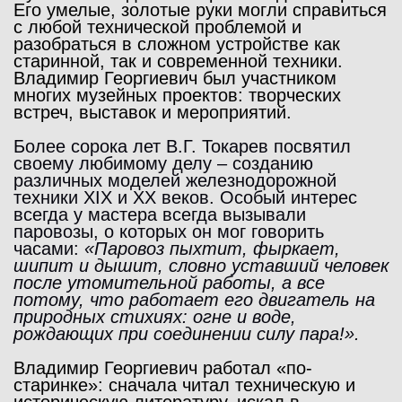
Его умелые, золотые руки могли справиться
с любой технической проблемой и
разобраться в сложном устройстве как
старинной, так и современной техники.
Владимир Георгиевич был участником
многих музейных проектов: творческих
встреч, выставок и мероприятий.
Более сорока лет В.Г. Токарев посвятил
своему любимому делу – созданию
различных моделей железнодорожной
техники XIX и XX веков. Особый интерес
всегда у мастера всегда вызывали
паровозы, о которых он мог говорить
часами:
«Паровоз пыхтит, фыркает,
шипит и дышит, словно уставший человек
после утомительной работы, а все
потому, что работает его двигатель на
природных стихиях: огне и воде,
рождающих при соединении силу пара!».
Владимир Георгиевич работал «по-
старинке»: сначала читал техническую и
историческую литературу, искал в